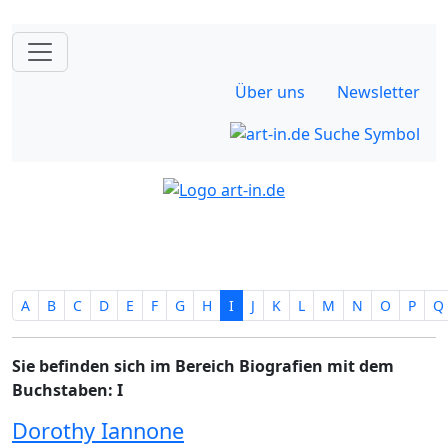
Über uns
Newsletter
A
B
C
D
E
F
G
H
I
J
K
L
M
N
O
P
Q
Sie befinden sich im Bereich Biografien mit dem
Buchstaben: I
Dorothy Iannone