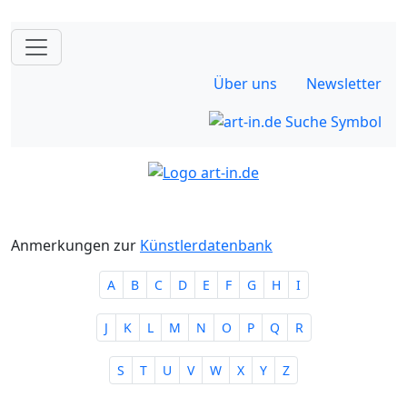
Über uns
Newsletter
Anmerkungen zur
Künstlerdatenbank
A
B
C
D
E
F
G
H
I
J
K
L
M
N
O
P
Q
R
S
T
U
V
W
X
Y
Z