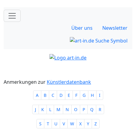
Über uns
Newsletter
Anmerkungen zur
Künstlerdatenbank
A
B
C
D
E
F
G
H
I
J
K
L
M
N
O
P
Q
R
S
T
U
V
W
X
Y
Z