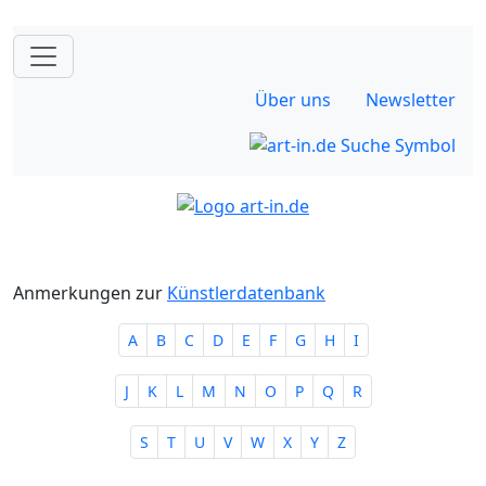
Über uns
Newsletter
Anmerkungen zur
Künstlerdatenbank
A
B
C
D
E
F
G
H
I
J
K
L
M
N
O
P
Q
R
S
T
U
V
W
X
Y
Z