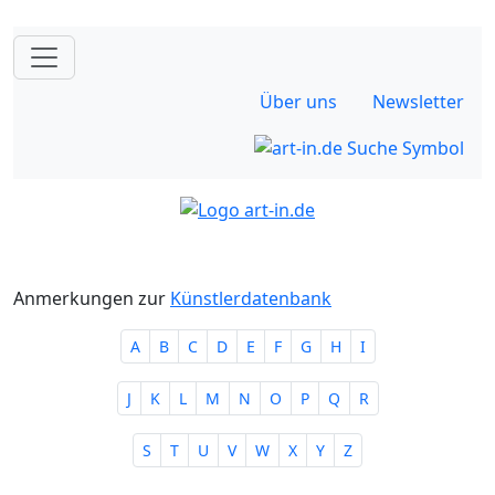
Über uns
Newsletter
Anmerkungen zur
Künstlerdatenbank
A
B
C
D
E
F
G
H
I
J
K
L
M
N
O
P
Q
R
S
T
U
V
W
X
Y
Z