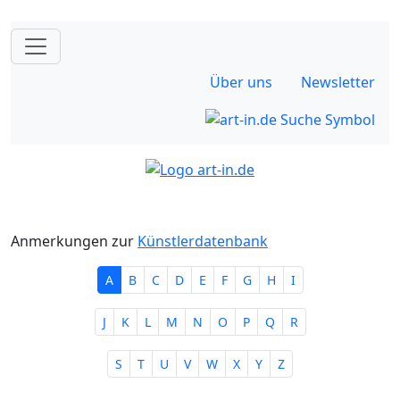
Über uns
Newsletter
Anmerkungen zur
Künstlerdatenbank
A
B
C
D
E
F
G
H
I
J
K
L
M
N
O
P
Q
R
S
T
U
V
W
X
Y
Z