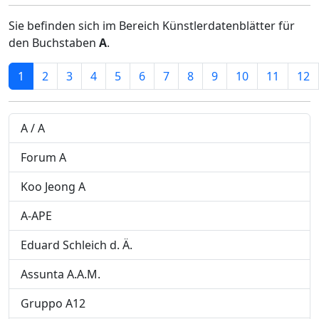
Sie befinden sich im Bereich Künstlerdatenblätter für
den Buchstaben
A
.
1
2
3
4
5
6
7
8
9
10
11
12
A / A
Forum A
Koo Jeong A
A-APE
Eduard Schleich d. Ä.
Assunta A.A.M.
Gruppo A12