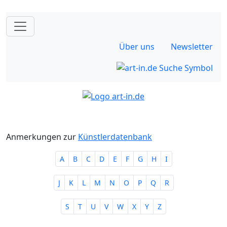
Über uns
Newsletter
Anmerkungen zur
Künstlerdatenbank
A
B
C
D
E
F
G
H
I
J
K
L
M
N
O
P
Q
R
S
T
U
V
W
X
Y
Z