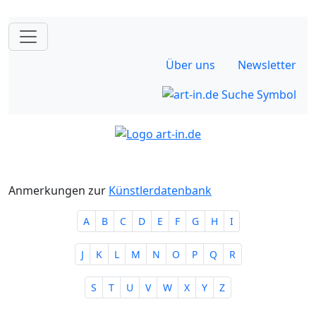
Über uns
Newsletter
Anmerkungen zur
Künstlerdatenbank
A
B
C
D
E
F
G
H
I
J
K
L
M
N
O
P
Q
R
S
T
U
V
W
X
Y
Z