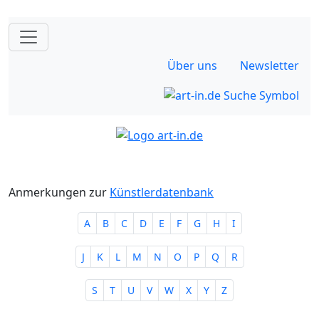
Über uns
Newsletter
Anmerkungen zur
Künstlerdatenbank
A
B
C
D
E
F
G
H
I
J
K
L
M
N
O
P
Q
R
S
T
U
V
W
X
Y
Z