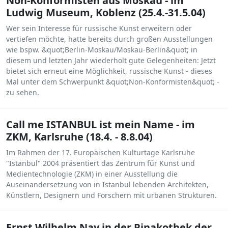
Non-Konformisten aus Moskau - im
Ludwig Museum, Koblenz (25.4.-31.5.04)
Wer sein Interesse für russische Kunst erweitern oder
vertiefen möchte, hatte bereits durch großen Ausstellungen
wie bspw. &quot;Berlin-Moskau/Moskau-Berlin&quot; in
diesem und letzten Jahr wiederholt gute Gelegenheiten: Jetzt
bietet sich erneut eine Möglichkeit, russische Kunst - dieses
Mal unter dem Schwerpunkt &quot;Non-Konformisten&quot; -
zu sehen.
Call me ISTANBUL ist mein Name - im
ZKM, Karlsruhe (18.4. - 8.8.04)
Im Rahmen der 17. Europäischen Kulturtage Karlsruhe
"Istanbul" 2004 präsentiert das Zentrum für Kunst und
Medientechnologie (ZKM) in einer Ausstellung die
Auseinandersetzung von in Istanbul lebenden Architekten,
Künstlern, Designern und Forschern mit urbanen Strukturen.
Ernst Wilhelm Nay in der Pinakothek der