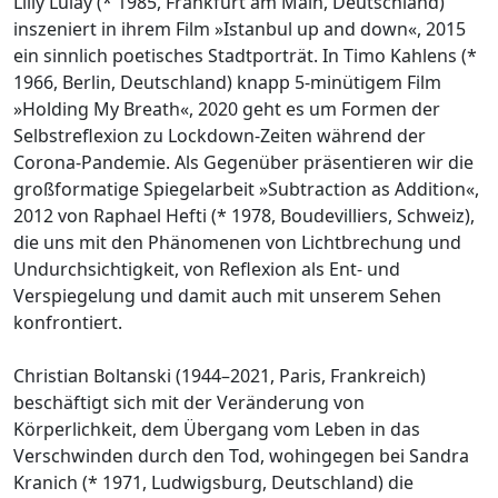
Lilly Lulay (* 1985, Frankfurt am Main, Deutschland)
inszeniert in ihrem Film »Istanbul up and down«, 2015
ein sinnlich poetisches Stadtporträt. In Timo Kahlens (*
1966, Berlin, Deutschland) knapp 5-minütigem Film
»Holding My Breath«, 2020 geht es um Formen der
Selbstreflexion zu Lockdown-Zeiten während der
Corona-Pandemie. Als Gegenüber präsentieren wir die
großformatige Spiegelarbeit »Subtraction as Addition«,
2012 von Raphael Hefti (* 1978, Boudevilliers, Schweiz),
die uns mit den Phänomenen von Lichtbrechung und
Undurchsichtigkeit, von Reflexion als Ent- und
Verspiegelung und damit auch mit unserem Sehen
konfrontiert.
Christian Boltanski (1944–2021, Paris, Frankreich)
beschäftigt sich mit der Veränderung von
Körperlichkeit, dem Übergang vom Leben in das
Verschwinden durch den Tod, wohingegen bei Sandra
Kranich (* 1971, Ludwigsburg, Deutschland) die